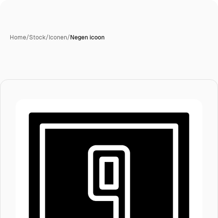
Home
/
Stock
/
Iconen
/
Negen icoon