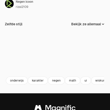
Negen icoon
rizal2109
Zelfde stijl
Bekijk ze allemaal
onderwijs
karakter
negen
math
ui
wiskunde 