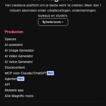
Het creatieve platform om je beste werk te creëren. Meer dan 1
miljoen abonnees onder creatievelingen, ondernemingen,
bureaus en studio's.
Nederlands
Producten
Spaces
AI-assistent
AI Image Generator
AI Video Generator
AI Voice Generator
Stockcontent
MCP voor Claude/ChatGPT
New
Agenten
New
API
Mobiele app
Alle Magnific-tools