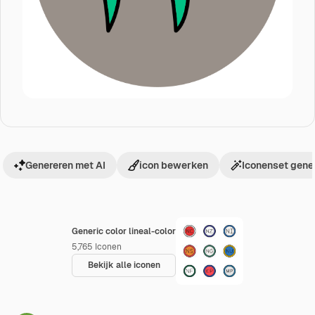
Genereren met AI
icon bewerken
Iconenset gene
Generic color lineal-color
5,765
Iconen
Bekijk alle iconen