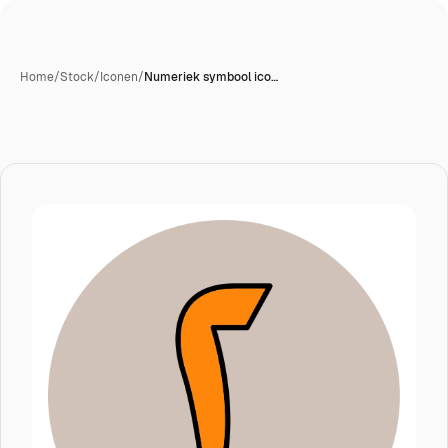
Home
/
Stock
/
Iconen
/
Numeriek symbool ico…