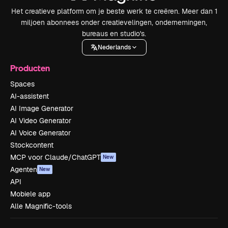
Het creatieve platform om je beste werk te creëren. Meer dan 1
miljoen abonnees onder creatievelingen, ondernemingen,
bureaus en studio's.
Nederlands
Producten
Spaces
AI-assistent
AI Image Generator
AI Video Generator
AI Voice Generator
Stockcontent
MCP voor Claude/ChatGPT
New
Agenten
New
API
Mobiele app
Alle Magnific-tools