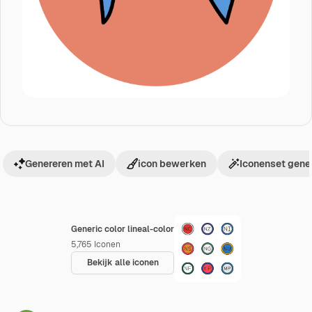
Genereren met AI
icon bewerken
Iconenset gene
Generic color lineal-color
5,765
Iconen
Bekijk alle iconen