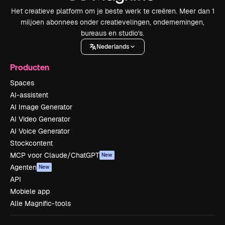
Het creatieve platform om je beste werk te creëren. Meer dan 1
miljoen abonnees onder creatievelingen, ondernemingen,
bureaus en studio's.
Nederlands
Producten
Spaces
AI-assistent
AI Image Generator
AI Video Generator
AI Voice Generator
Stockcontent
MCP voor Claude/ChatGPT
New
Agenten
New
API
Mobiele app
Alle Magnific-tools