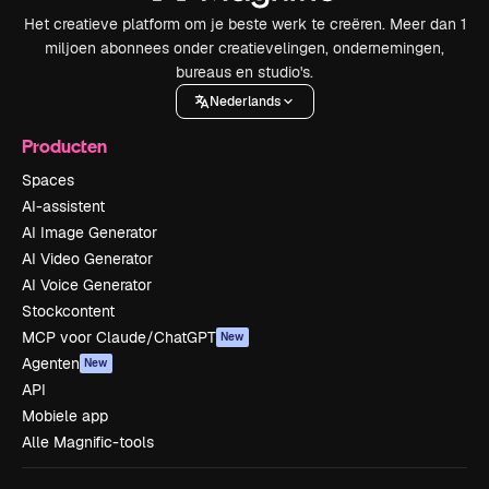
Het creatieve platform om je beste werk te creëren. Meer dan 1
miljoen abonnees onder creatievelingen, ondernemingen,
bureaus en studio's.
Nederlands
Producten
Spaces
AI-assistent
AI Image Generator
AI Video Generator
AI Voice Generator
Stockcontent
MCP voor Claude/ChatGPT
New
Agenten
New
API
Mobiele app
Alle Magnific-tools