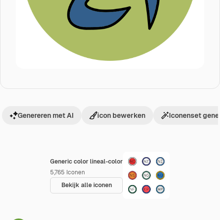
Genereren met AI
icon bewerken
Iconenset gene
Generic color lineal-color
5,765
Iconen
Bekijk alle iconen