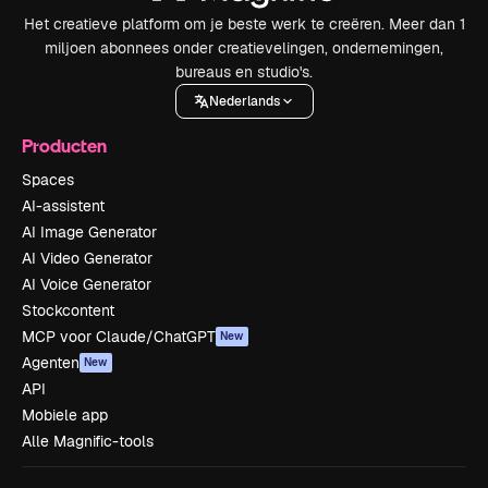
Het creatieve platform om je beste werk te creëren. Meer dan 1
miljoen abonnees onder creatievelingen, ondernemingen,
bureaus en studio's.
Nederlands
Producten
Spaces
AI-assistent
AI Image Generator
AI Video Generator
AI Voice Generator
Stockcontent
MCP voor Claude/ChatGPT
New
Agenten
New
API
Mobiele app
Alle Magnific-tools