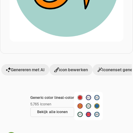
Genereren met AI
icon bewerken
Iconenset gene
Generic color lineal-color
5,765
Iconen
Bekijk alle iconen