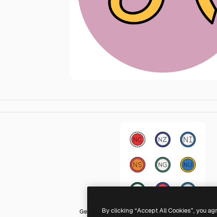
By clicking “Accept All Cookies”, you ag
Generic color lineal-color