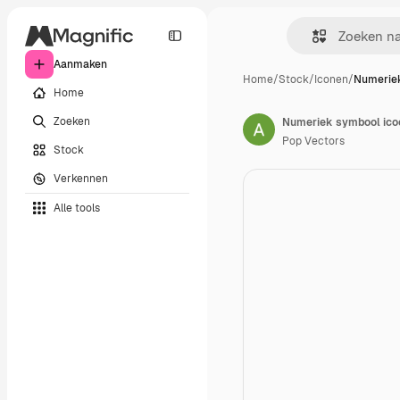
Aanmaken
Home
/
Stock
/
Iconen
/
Numeriek
Home
Zoeken
Numeriek symbool ico
Pop Vectors
Stock
Verkennen
Alle tools