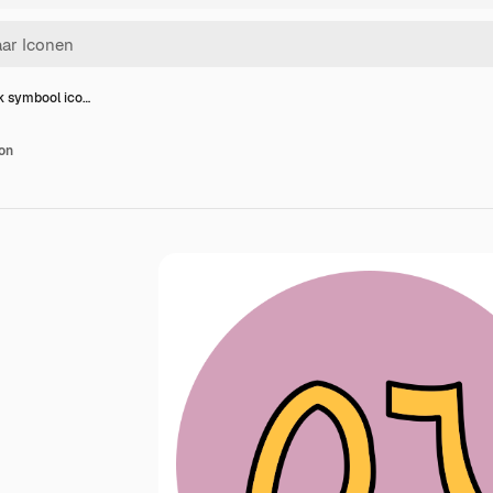
 symbool ico…
on