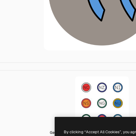
By clicking “Accept All Cookies”, you ag
Generic color lineal-color