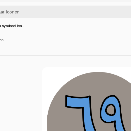
 symbool ico…
on