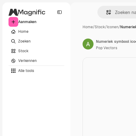
Aanmaken
Home
/
Stock
/
Iconen
/
Numeriek
Home
Zoeken
Numeriek symbool ico
Pop Vectors
Stock
Verkennen
Alle tools