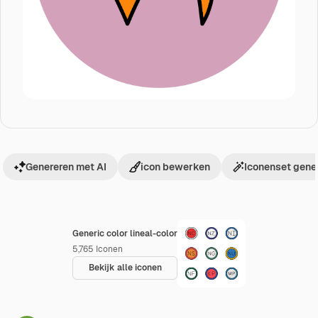
Genereren met AI
icon bewerken
Iconenset gene
Generic color lineal-color
5,765
Iconen
Bekijk alle iconen