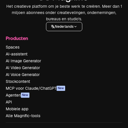
Het creatieve platform om je beste werk te creëren. Meer dan 1
miljoen abonnees onder creatievelingen, ondernemingen,
bureaus en studio's.
Nederlands
Producten
Spaces
AI-assistent
AI Image Generator
AI Video Generator
AI Voice Generator
Stockcontent
MCP voor Claude/ChatGPT
New
Agenten
New
API
Mobiele app
Alle Magnific-tools