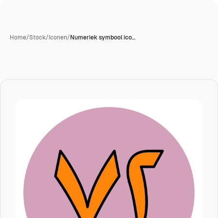
Home
/
Stock
/
Iconen
/
Numeriek symbool ico…