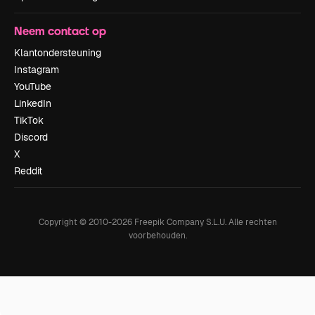
Neem contact op
Klantondersteuning
Instagram
YouTube
LinkedIn
TikTok
Discord
X
Reddit
Copyright © 2010-
2026
Freepik Company S.L.U.
Alle rechten
voorbehouden
.