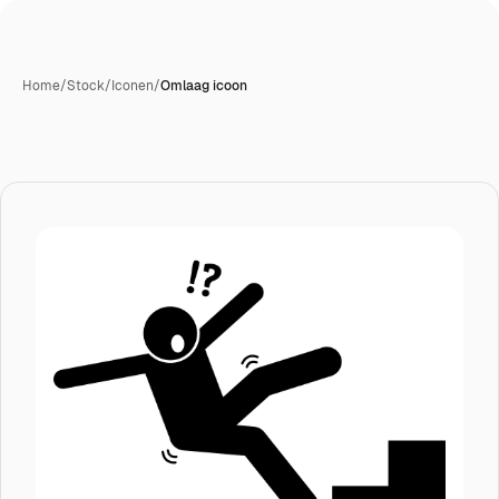
Home
/
Stock
/
Iconen
/
Omlaag icoon