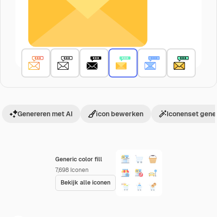
Genereren met AI
icon bewerken
Iconenset gene
Generic color fill
7,698
Iconen
Bekijk alle iconen