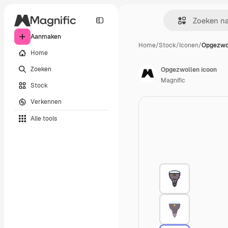
Aanmaken
Home
/
Stock
/
Iconen
/
Opgezwol
Home
Zoeken
Opgezwollen icoon
Magnific
Stock
Verkennen
Alle tools