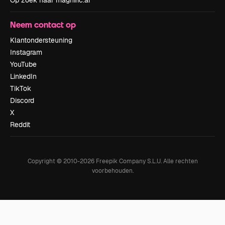
Op zoek naar magnific.ai
Neem contact op
Klantondersteuning
Instagram
YouTube
LinkedIn
TikTok
Discord
X
Reddit
Copyright © 2010-
2026
Freepik Company S.L.U.
Alle rechten
voorbehouden
.