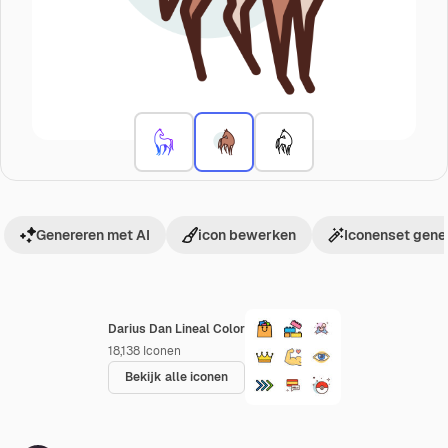
Genereren met AI
icon bewerken
Iconenset gene
Darius Dan Lineal Color
18,138
Iconen
Bekijk alle iconen