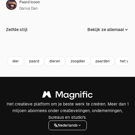
Paard icoon
Darius Dan
Zelfde stijl
Bekijk ze allemaal
dier
paard
dieren
zoogdier
paarden
het wild
Het creatieve platform om je beste werk te creëren. Meer dan 1
miljoen abonnees onder creatievelingen, ondernemingen,
bureaus en studio's.
Nederlands