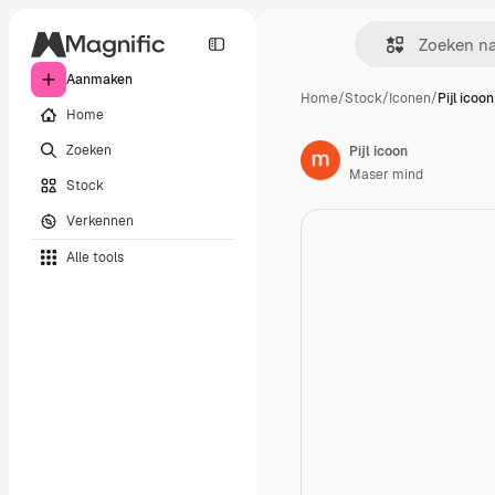
Aanmaken
Home
/
Stock
/
Iconen
/
Pijl icoon
Home
Zoeken
Pijl icoon
Maser mind
Stock
Verkennen
Alle tools