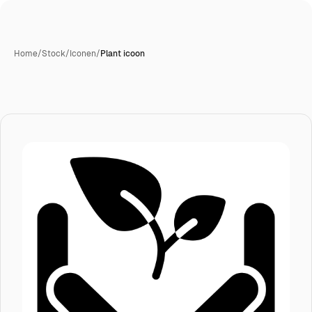
Home
/
Stock
/
Iconen
/
Plant icoon