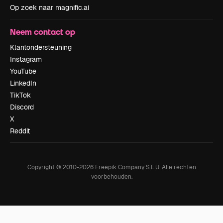
Op zoek naar magnific.ai
Neem contact op
Klantondersteuning
Instagram
YouTube
LinkedIn
TikTok
Discord
X
Reddit
Copyright © 2010-
2026
Freepik Company S.L.U.
Alle rechten
voorbehouden
.