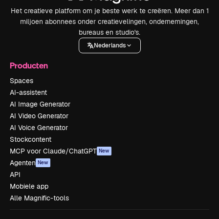
Het creatieve platform om je beste werk te creëren. Meer dan 1
miljoen abonnees onder creatievelingen, ondernemingen,
bureaus en studio's.
Nederlands
Producten
Spaces
AI-assistent
AI Image Generator
AI Video Generator
AI Voice Generator
Stockcontent
MCP voor Claude/ChatGPT
New
Agenten
New
API
Mobiele app
Alle Magnific-tools