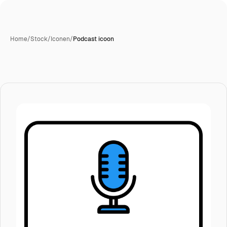
Home
/
Stock
/
Iconen
/
Podcast icoon