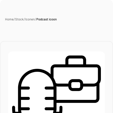
Home
/
Stock
/
Iconen
/
Podcast icoon