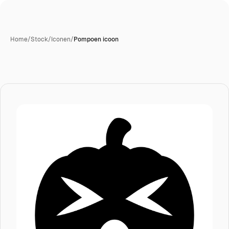
Home
/
Stock
/
Iconen
/
Pompoen icoon