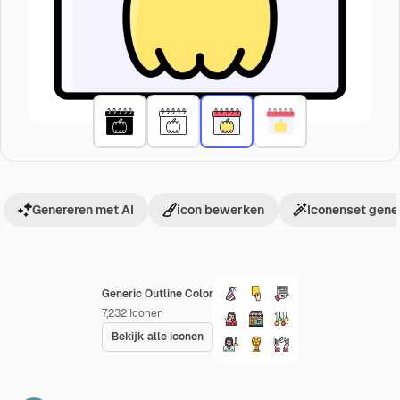
Genereren met AI
icon bewerken
Iconenset gene
Generic Outline Color
7,232
Iconen
Bekijk alle iconen