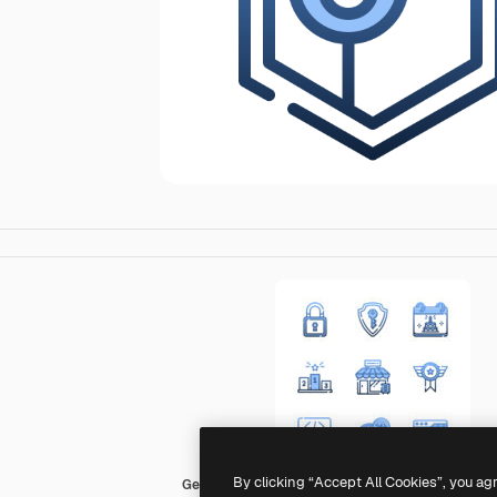
By clicking “Accept All Cookies”, you ag
Generic Blue