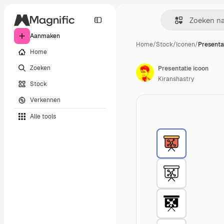
Aanmaken
Home
/
Stock
/
Iconen
/
Presenta
Home
Zoeken
Presentatie icoon
Kiranshastry
Stock
Verkennen
Alle tools