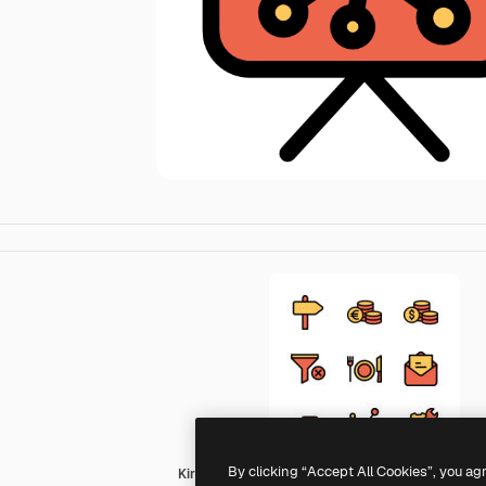
By clicking “Accept All Cookies”, you ag
Kiranshastry Lineal Color Orange