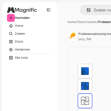
Aanmaken
Home
/
Stock
/
Iconen
/
Probleem
Home
Zoeken
Probleemoplossing ic
juicy_fish
Stock
Verkennen
Alle tools