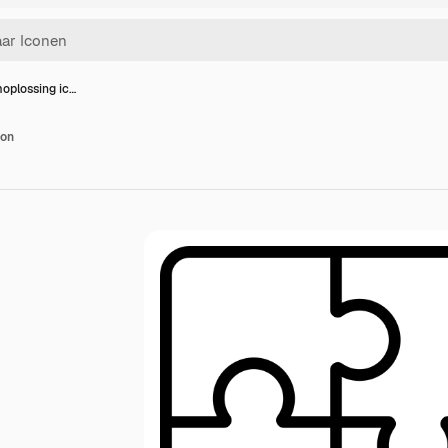
oplossing ic…
oon