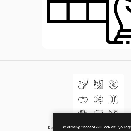
By clicking “Accept All Cookies”, you ag
Detailed Straight Lineal