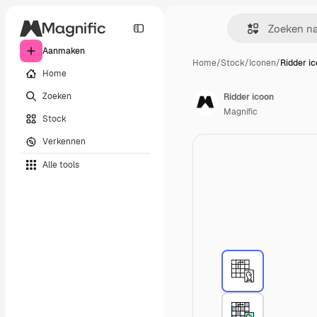
Aanmaken
Home
/
Stock
/
Iconen
/
Ridder i
Home
Zoeken
Ridder icoon
Magnific
Stock
Verkennen
Alle tools