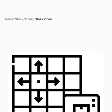
Home
/
Stock
/
Iconen
/
Roek icoon