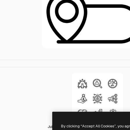
By clicking “Accept All Cookies”, you ag
Juicy Fish Outline