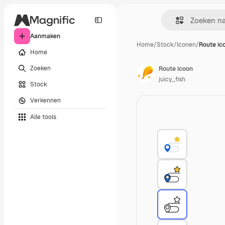
Aanmaken
Home
/
Stock
/
Iconen
/
Route ic
Home
Zoeken
Route icoon
juicy_fish
Stock
Verkennen
Alle tools