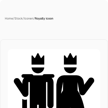
Home
/
Stock
/
Iconen
/
Royalty icoon