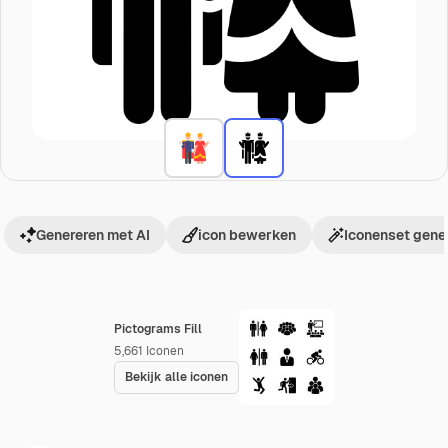
Genereren met AI
icon bewerken
Iconenset gene
Pictograms Fill
5,661
Iconen
Bekijk alle iconen