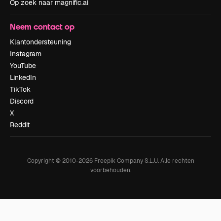
Op zoek naar magnific.ai
Neem contact op
Klantondersteuning
Instagram
YouTube
LinkedIn
TikTok
Discord
X
Reddit
Copyright © 2010-
2026
Freepik Company S.L.U.
Alle rechten
voorbehouden
.