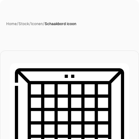
Home
/
Stock
/
Iconen
/
Schaakbord icoon