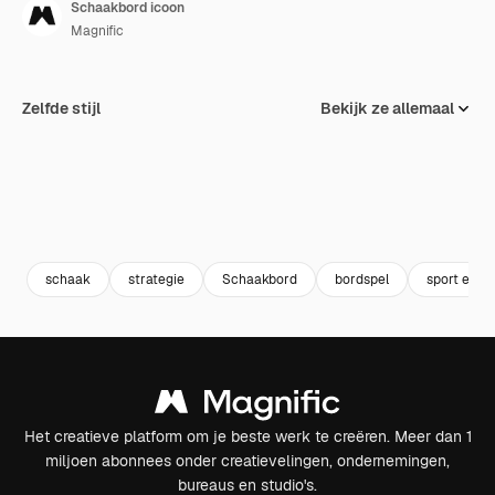
Schaakbord icoon
Magnific
Zelfde stijl
Bekijk ze allemaal
schaak
strategie
Schaakbord
bordspel
sport en c
Het creatieve platform om je beste werk te creëren. Meer dan 1
miljoen abonnees onder creatievelingen, ondernemingen,
bureaus en studio's.