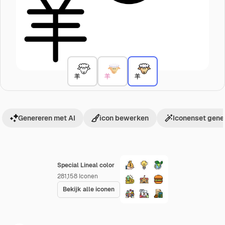
Genereren met AI
icon bewerken
Iconenset gene
Special Lineal color
281,158
Iconen
Bekijk alle iconen