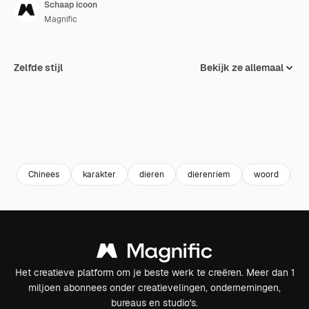
Schaap icoon
Magnific
Zelfde stijl
Bekijk ze allemaal
Chinees
karakter
dieren
dierenriem
woord
s
Het creatieve platform om je beste werk te creëren. Meer dan 1
miljoen abonnees onder creatievelingen, ondernemingen,
bureaus en studio's.