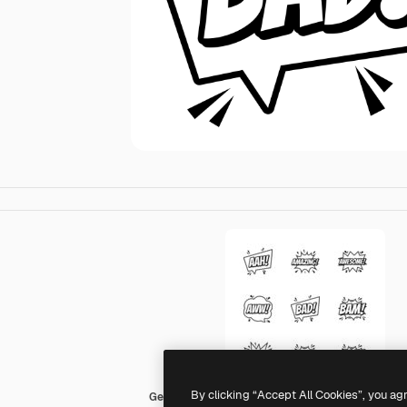
By clicking “Accept All Cookies”, you ag
Generic Sticker Black outline