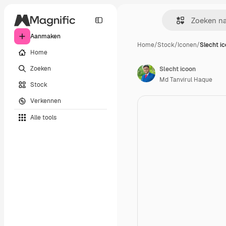
Aanmaken
Home
/
Stock
/
Iconen
/
Slecht i
Home
Zoeken
Slecht icoon
Md Tanvirul Haque
Stock
Verkennen
Alle tools