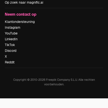
Op zoek naar magnific.ai
Neem contact op
Klantondersteuning
Instagram
YouTube
LinkedIn
TikTok
Discord
X
Reddit
Copyright © 2010-
2026
Freepik Company S.L.U.
Alle rechten
voorbehouden
.