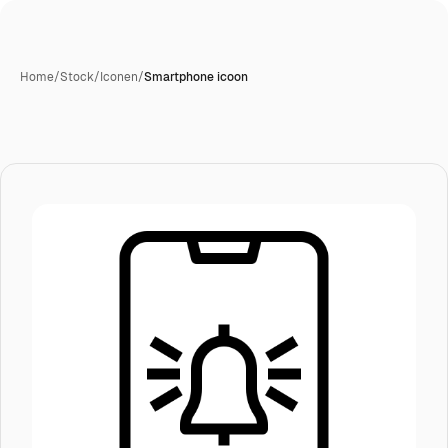
Home
/
Stock
/
Iconen
/
Smartphone icoon