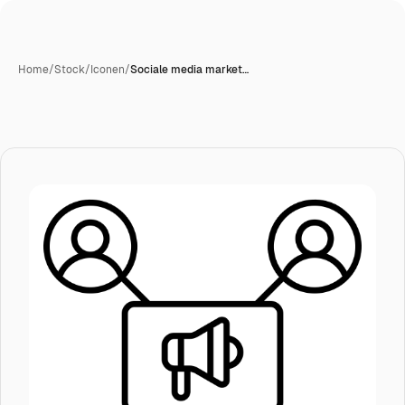
Home
/
Stock
/
Iconen
/
Sociale media market…