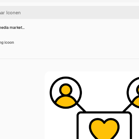
media market…
ng icoon