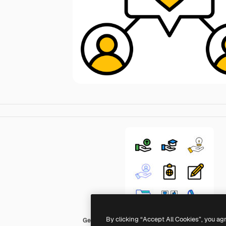
By clicking “Accept All Cookies”, you ag
Generic Fill & Lineal