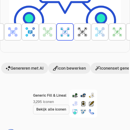
Genereren met AI
icon bewerken
Iconenset gene
Generic Fill & Lineal
3,295
Iconen
Bekijk alle iconen