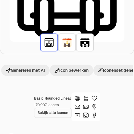
Genereren met AI
icon bewerken
Iconenset gene
Basic Rounded Lineal
170,907
Iconen
Bekijk alle iconen