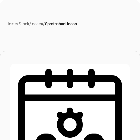
Home
/
Stock
/
Iconen
/
Sportschool icoon