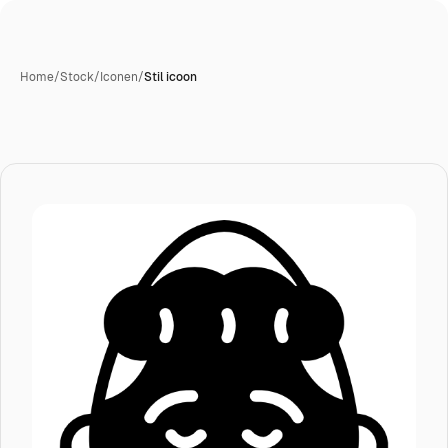
Home
/
Stock
/
Iconen
/
Stil icoon