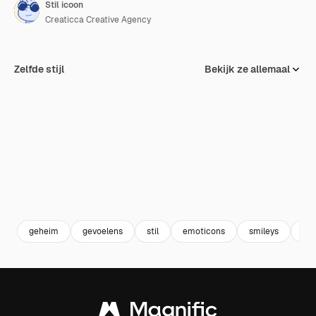
Stil icoon
Creaticca Creative Agency
Zelfde stijl
Bekijk ze allemaal
geheim
gevoelens
stil
emoticons
smileys
emo