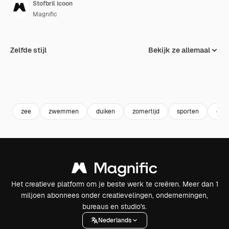
Stofbril icoon
Magnific
Zelfde stijl
Bekijk ze allemaal
zee
zwemmen
duiken
zomertijd
sporten
duik
Het creatieve platform om je beste werk te creëren. Meer dan 1
miljoen abonnees onder creatievelingen, ondernemingen,
bureaus en studio's.
Nederlands