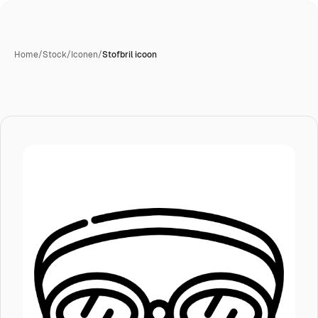
Home
/
Stock
/
Iconen
/
Stofbril icoon