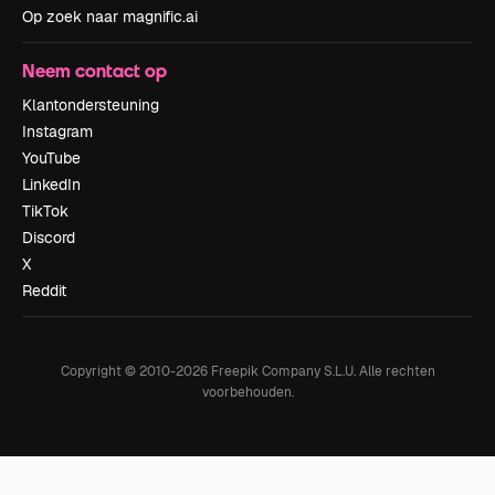
Op zoek naar magnific.ai
Neem contact op
Klantondersteuning
Instagram
YouTube
LinkedIn
TikTok
Discord
X
Reddit
Copyright © 2010-
2026
Freepik Company S.L.U.
Alle rechten
voorbehouden
.