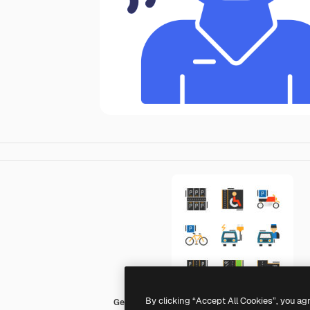
By clicking “Accept All Cookies”, you ag
Generic color fill