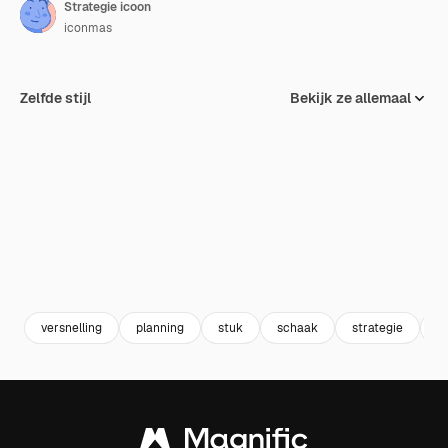
Strategie icoon
iconmas
Zelfde stijl
Bekijk ze allemaal
versnelling
planning
stuk
schaak
strategie
t