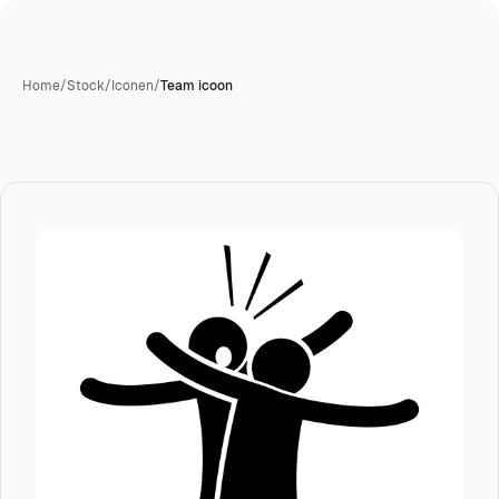
Home
/
Stock
/
Iconen
/
Team icoon