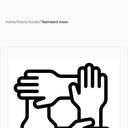
Home
/
Stock
/
Iconen
/
Teamwerk icoon