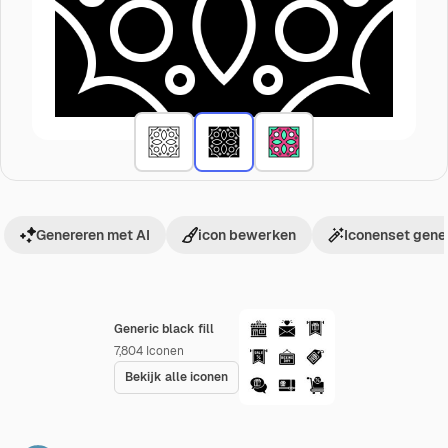
Genereren met AI
icon bewerken
Iconenset gene
Generic black fill
7,804
Iconen
Bekijk alle iconen