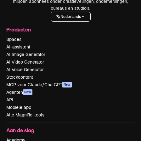
miljoen abonnees onder creatievelingen, ondernemingen,
bureaus en studio's.
Nederlands
Producten
Spaces
AI-assistent
AI Image Generator
AI Video Generator
AI Voice Generator
Stockcontent
MCP voor Claude/ChatGPT
New
Agenten
New
API
Mobiele app
Alle Magnific-tools
Aan de slag
Academy