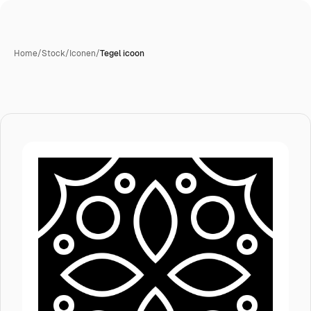
Home
/
Stock
/
Iconen
/
Tegel icoon