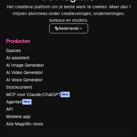
Het creatieve platform om je beste werk te creëren. Meer dan 1
miljoen abonnees onder creatievelingen, ondernemingen,
bureaus en studio's.
Nederlands
Producten
Spaces
AI-assistent
AI Image Generator
AI Video Generator
AI Voice Generator
Stockcontent
MCP voor Claude/ChatGPT
New
Agenten
New
API
Mobiele app
Alle Magnific-tools