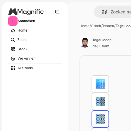
Aanmaken
Home
/
Stock
/
Iconen
/
Tegel ic
Home
Zoeken
Tegel icoon
riajulislam
Stock
Verkennen
Alle tools