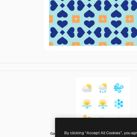
By clicking “Accept All Cookies”, you ag
Generic color fill