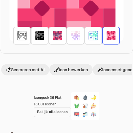
Genereren met AI
icon bewerken
Iconenset gene
Icongeek26 Flat
13,001
Iconen
Bekijk alle iconen