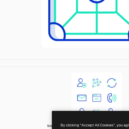
By clicking “Accept All Cookies”, you ag
Icongeek26 Outline Colour