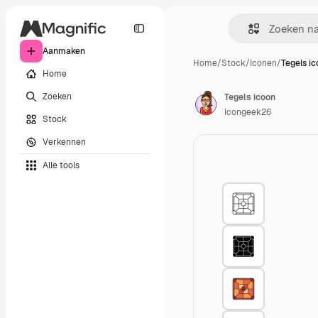
Aanmaken
Home
/
Stock
/
Iconen
/
Tegels i
Home
Zoeken
Tegels icoon
Icongeek26
Stock
Verkennen
Alle tools