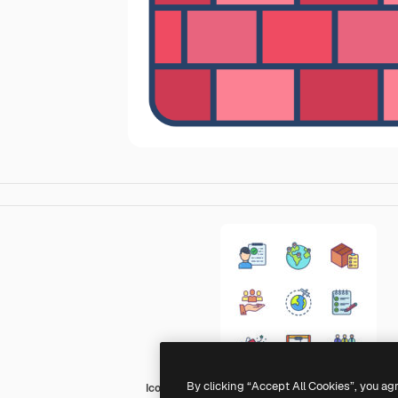
By clicking “Accept All Cookies”, you ag
Icongeek26 Linear Colour