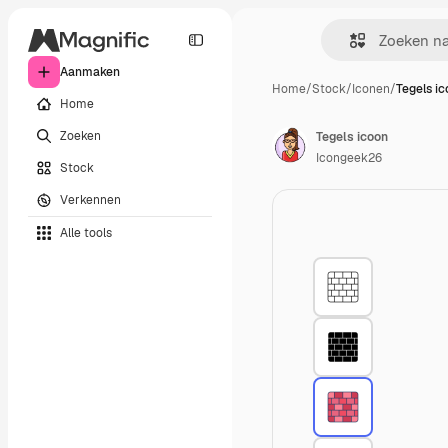
Aanmaken
Home
/
Stock
/
Iconen
/
Tegels i
Home
Zoeken
Tegels icoon
Icongeek26
Stock
Verkennen
Alle tools