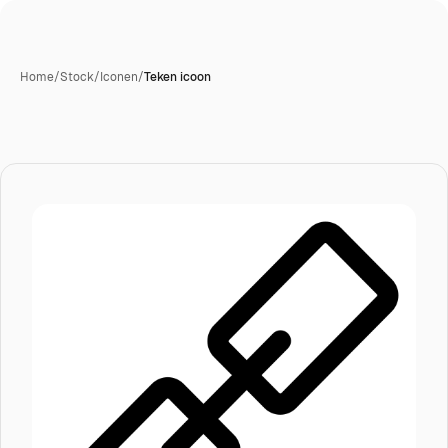
Home
/
Stock
/
Iconen
/
Teken icoon