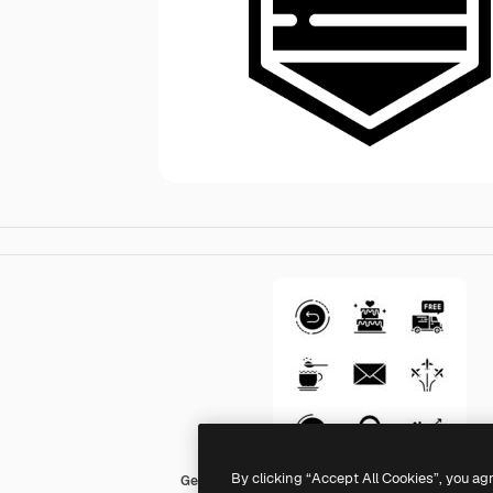
By clicking “Accept All Cookies”, you ag
Generic Glyph