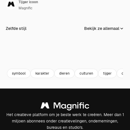
Tijger icoon
Magnific
Zelfde stijl
Bekijk ze allemaal
symbool
karakter
dieren
culturen
tijger
chin
Het creatieve platform om je beste werk te creëren. Meer dan 1
miljoen abonnees onder creatievelingen, ondernemingen,
bureaus en studio's.