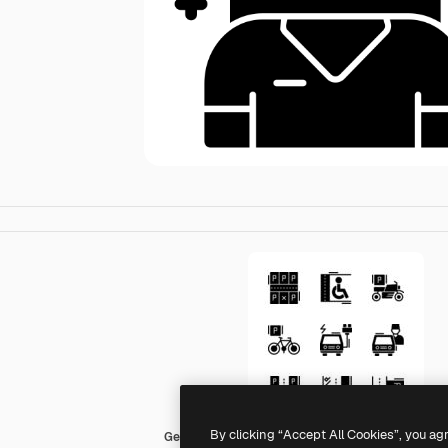
By clicking “Accept All Cookies”, you ag
Generic black fill