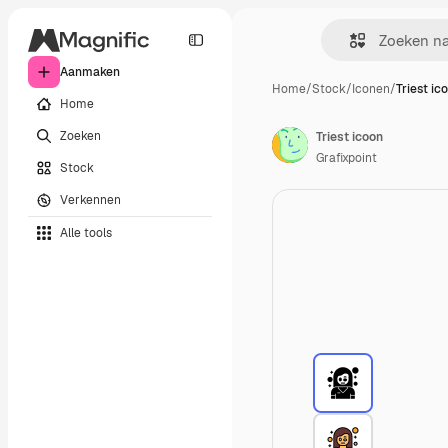
Aanmaken
Home
/
Stock
/
Iconen
/
Triest ic
Home
Zoeken
Triest icoon
Grafixpoint
Stock
Verkennen
Alle tools